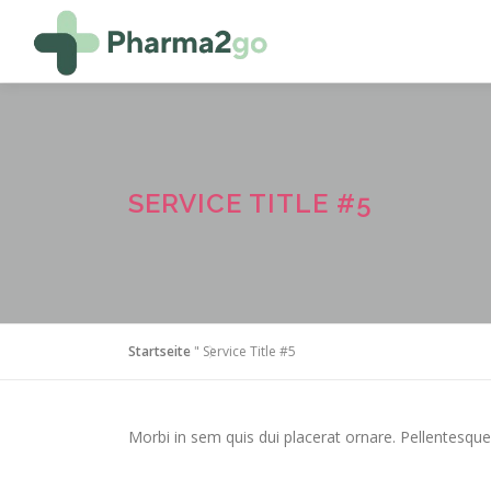
Zum
Inhalt
springen
SERVICE TITLE #5
Startseite
"
Service Title #5
Morbi in sem quis dui placerat ornare. Pellentesque 