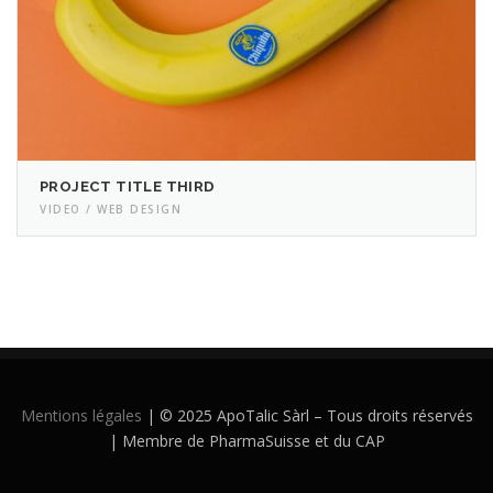
PROJECT TITLE THIRD
VIDEO / WEB DESIGN
Mentions légales
| © 2025 ApoTalic Sàrl – Tous droits réservés
| Membre de PharmaSuisse et du CAP