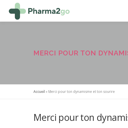
Aller
au
contenu
MERCI POUR TON DYNAMI
Accueil
»
Merci pour ton dynamisme et ton sourire
Merci pour ton dynami