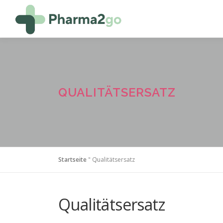
Zum
Inhalt
springen
QUALITÄTSERSATZ
Startseite
"
Qualitätsersatz
Qualitätsersatz