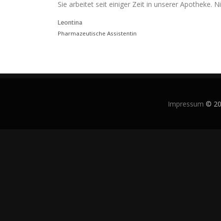
Sie arbeitet seit einiger Zeit in unserer Apotheke. 
Leontina
Pharmazeutische Assistentin
Impressum
© 202