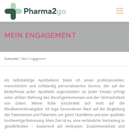
Zum
Inhalt
Menü
springen
STARTSEITE
ÜBER MICH
IHRE VORTEILE
MEIN ENGAGEMENT
KONTAKT AUFNEHMEN
BUCHEN
Startseite
"
Mein Engagement
Als selbständige Apothekerin biete ich einen professionellen,
menschlichen und vollständig personalisierten Service, der auf die
Bedürfnisse jeder Apotheke zugeschnitten ist. Jeder Einsatz erfolgt
unter strikter Wahrung des Berufsgeheimnisses und der Vertraulichkeit
von Daten. Meine Rolle beschränkt sich nicht auf die
Medikamentenabgabe: Ich lege besonderen Wert auf die Begleitung
der Patientinnen und Patienten, ein gutes Teamklima und eine qualitativ
hochwertige Betreuung. Mein Ziel ist es, eine verlässliche Vertretung zu
gewährleisten – basierend auf Vertrauen, Zusammenarbeit und