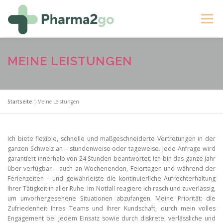
Zum
Inhalt
Menü
springen
STARTSEITE
ÜBER MICH
IHRE VORTEILE
MEINE LEISTUNGEN
KONTAKT AUFNEHMEN
BUCHEN
Startseite
"
Meine Leistungen
Ich biete flexible, schnelle und maßgeschneiderte Vertretungen in der
ganzen Schweiz an – stundenweise oder tageweise. Jede Anfrage wird
garantiert innerhalb von 24 Stunden beantwortet. Ich bin das ganze Jahr
über verfügbar – auch an Wochenenden, Feiertagen und während der
Ferienzeiten – und gewährleiste die kontinuierliche Aufrechterhaltung
Ihrer Tätigkeit in aller Ruhe. Im Notfall reagiere ich rasch und zuverlässig,
um unvorhergesehene Situationen abzufangen. Meine Priorität: die
Zufriedenheit Ihres Teams und Ihrer Kundschaft, durch mein volles
Engagement bei jedem Einsatz sowie durch diskrete, verlässliche und