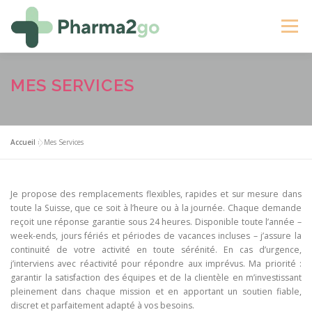
Aller
au
Menu
contenu
ACCUEIL
À PROPOS
VOS AVANTAGES
MES SERVICES
ME CONTACTER
RÉSERVER
Accueil
»
Mes Services
Je propose des remplacements flexibles, rapides et sur mesure dans
toute la Suisse, que ce soit à l’heure ou à la journée. Chaque demande
reçoit une réponse garantie sous 24 heures. Disponible toute l’année –
week-ends, jours fériés et périodes de vacances incluses – j’assure la
continuité de votre activité en toute sérénité. En cas d’urgence,
j’interviens avec réactivité pour répondre aux imprévus. Ma priorité :
garantir la satisfaction des équipes et de la clientèle en m’investissant
pleinement dans chaque mission et en apportant un soutien fiable,
discret et parfaitement adapté à vos besoins.